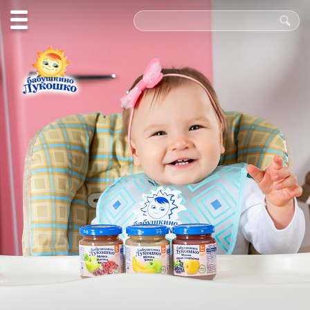
Польза
в каждой
ложке!