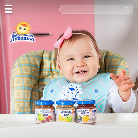
Польза
в каждой
ложке!