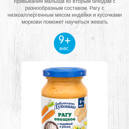
привыкания малыша ко вторым блюдам с
разнообразным составом.
Рагу с
низкоаллергенным мясом индейки и кусочками
моркови поможет научиться жевать
9+
мес.