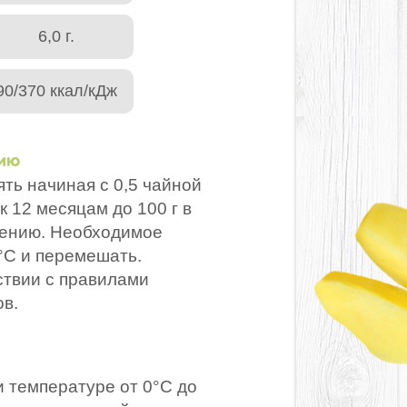
6,0 г.
90/370 ккал/кДж
нию
ть начиная с 0,5 чайной
к 12 месяцам до 100 г в
блению. Необходимое
°С и перемешать.
ствии с правилами
в.
и температуре от 0°С до