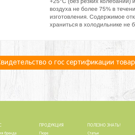
+25°С (без резких колебаний)
воздуха не более 75% в течен
изготовления. Содержимое от
храниться в холодильнике не б
видетельство о гос сертификации това
С
ПРОДУКЦИЯ
ПОЛЕЗНО ЗНАТЬ!
ия бренда
Пюре
Статьи