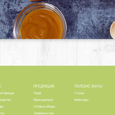
С
ПРОДУКЦИЯ
ПОЛЕЗНО ЗНАТЬ!
ия бренда
Пюре
Статьи
водство
Фрикадельки
Вебинары
ады
Готовые обеды
кты
Травяные чаи