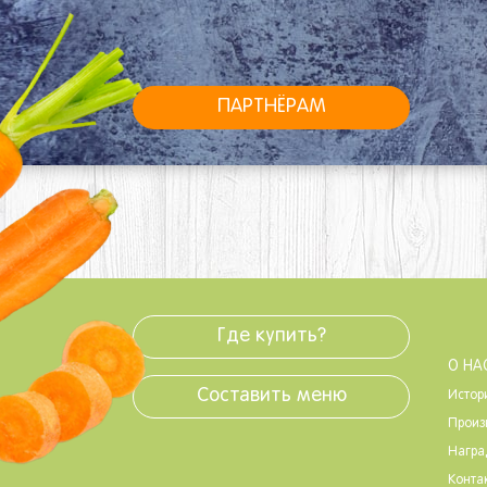
ПАРТНЁРАМ
Где купить?
О НА
Составить меню
Истор
Произ
Нагр
Конта