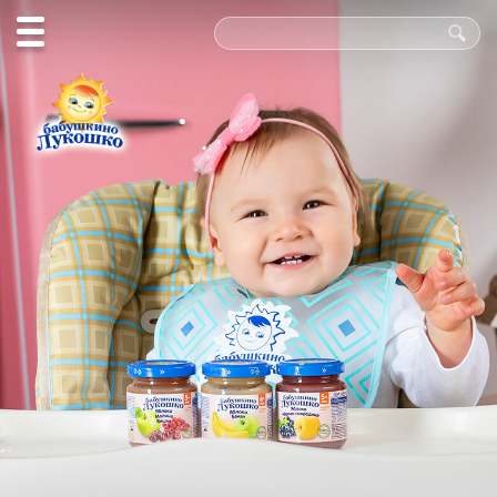
Польза
в каждой
ложке!