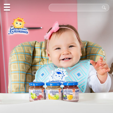
Польза
в каждой
ложке!