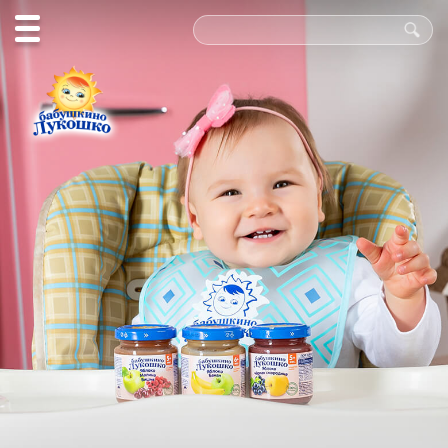
Польза
в каждой
ложке!