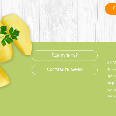
С
Где купить?
О НА
Составить меню
Истор
Произ
Нагр
Конта
Новос