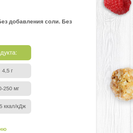
Без добавления соли. Без
дукта:
4,5 г
0-250 мг
5 ккал/кДж
нию