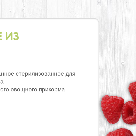
 ИЗ
нное стерилизованное для
та
вого овощного прикорма