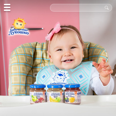
Польза
в каждой
ложке!