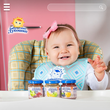
Польза
в каждой
ложке!