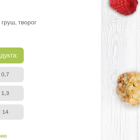
 груш, творог
дукта:
0,7
1,3
14
нию