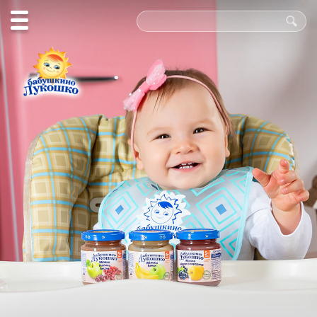
Польза
в каждой
ложке!