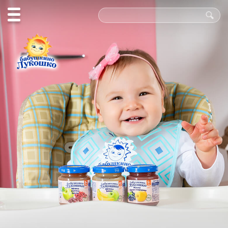
Польза
в каждой
ложке!