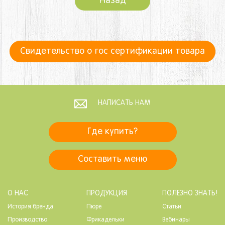
Назад
Свидетельство о гос сертификации товара
НАПИСАТЬ НАМ
Где купить?
Составить меню
О НАС
ПРОДУКЦИЯ
ПОЛЕЗНО ЗНАТЬ!
История бренда
Пюре
Статьи
Производство
Фрикадельки
Вебинары