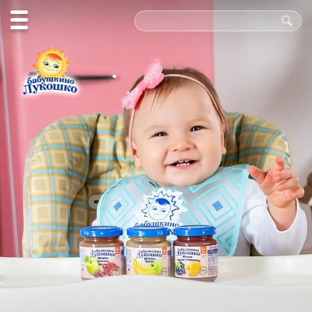
Польза
в каждой
ложке!