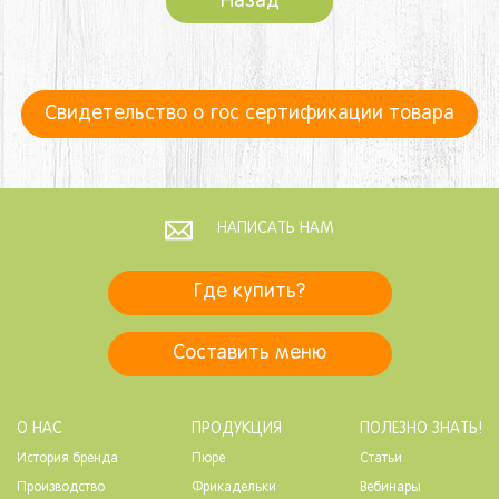
Назад
Свидетельство о гос сертификации товара
НАПИСАТЬ НАМ
Где купить?
Составить меню
О НАС
ПРОДУКЦИЯ
ПОЛЕЗНО ЗНАТЬ!
История бренда
Пюре
Статьи
Производство
Фрикадельки
Вебинары