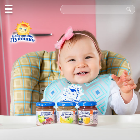
Польза
в каждой
ложке!