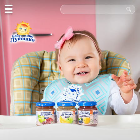
Польза
в каждой
ложке!