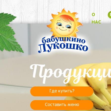
О
НАС
Продукц
Где купить?
Составить меню