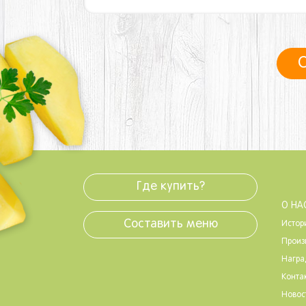
С
Где купить?
О НА
Составить меню
Истор
Произ
Нагр
Конта
Новос