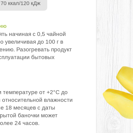
70 ккал/120 кДж
нию
ть начиная с 0,5 чайной
о увеличивая до 100 г в
лению. Разогревать продукт
ксплуатации бытовых
и температуре от +2°С до
 и относительной влажности
ие 18 месяцев с даты
крытой баночки может
олее 24 часов.