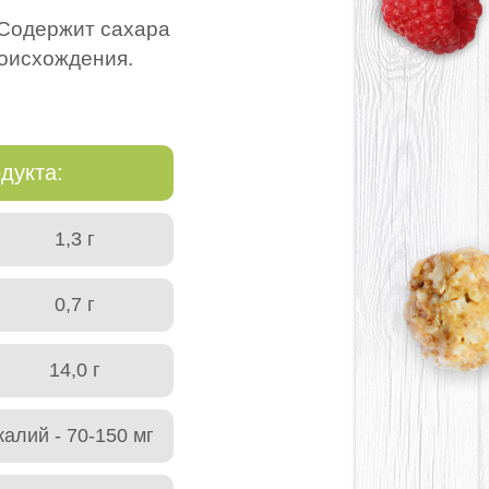
. Содержит сахара
роисхождения.
дукта:
1,3 г
0,7 г
14,0 г
калий - 70-150 мг