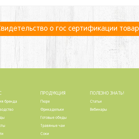
видетельство о гос сертификации това
С
ПРОДУКЦИЯ
ПОЛЕЗНО ЗНАТЬ!
ия бренда
Пюре
Статьи
водство
Фрикадельки
Вебинары
ады
Готовые обеды
кты
Травяные чаи
ти
Соки