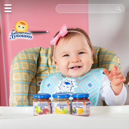
Польза
в каждой
ложке!