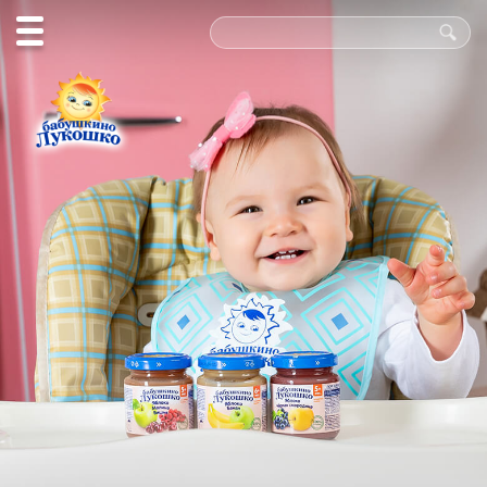
Польза
в каждой
ложке!