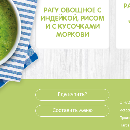
Р
РАГУ ОВОЩНОЕ С
ИНДЕЙКОЙ, РИСОМ
И С КУСОЧКАМИ
МОРКОВИ
Где купить?
О НА
Составить меню
Истор
Произ
Нагр