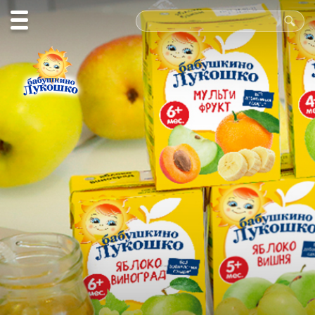
Польза
в каждой
ложке!