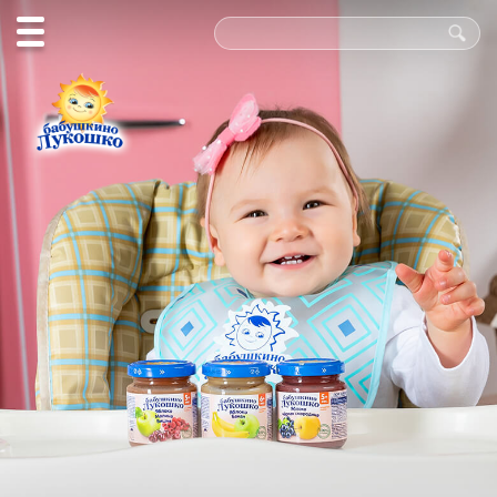
Польза
в каждой
ложке!