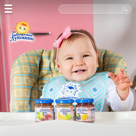
Польза
в каждой
ложке!