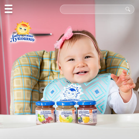
Польза
в каждой
ложке!