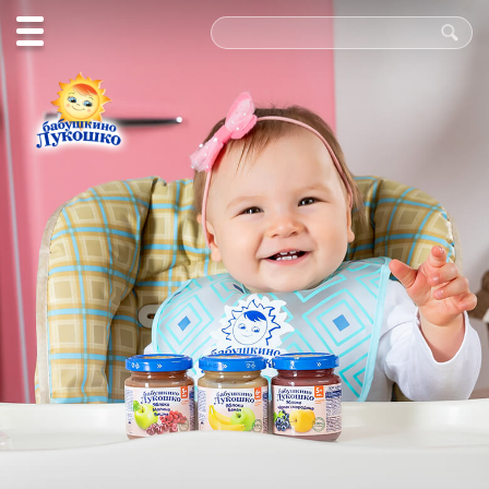
Польза
в каждой
ложке!