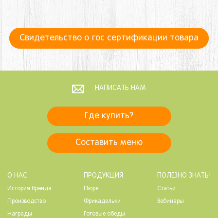
Свидетельство о гос сертификации товара
НАПИСАТЬ НАМ
Где купить?
Составить меню
О НАС
ПРОДУКЦИЯ
ПОЛЕЗНО ЗНАТЬ!
История бренда
Пюре
Статьи
Производство
Фрикадельки
Вебинары
Награды
Готовые обеды