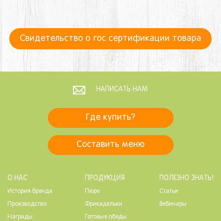
Свидетельство о гос сертификации товара
НАПИСАТЬ НАМ
Где купить?
Составить меню
О НАС
ПРОДУКЦИЯ
ПОЛЕЗНО ЗНАТЬ!
История бренда
Пюре
Статьи
Производство
Фрикадельки
Вебинары
Награды
Готовые обеды