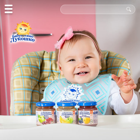
Польза
в каждой
ложке!