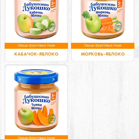
Овоще-фруктовые пюре
Овоще-фруктовые пюре
КАБАЧОК-ЯБЛОКО
МОРКОВЬ-ЯБЛОКО
Овоще-фруктовые пюре