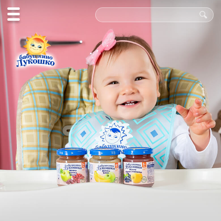
Польза
в каждой
ложке!