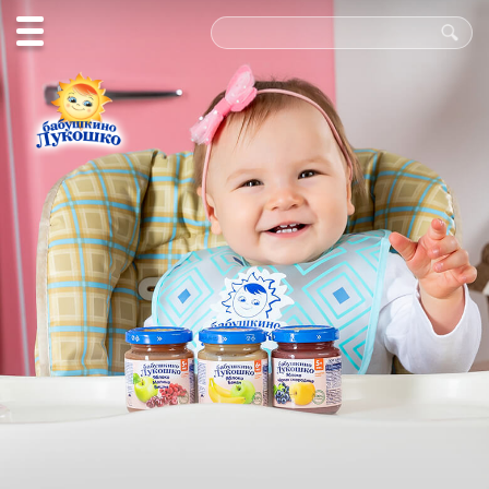
Польза
в каждой
ложке!