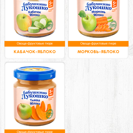
Овоще-фруктовые пюре
Овоще-фруктовые пюре
КАБАЧОК-ЯБЛОКО
МОРКОВЬ-ЯБЛОКО
Овоще-фруктовые пюре